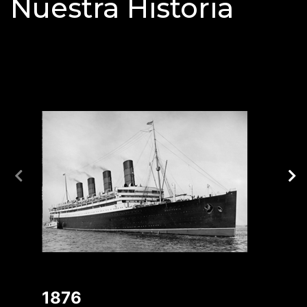
Nuestra Historia
1876
1